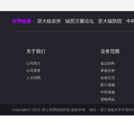
友情链接：
浙大核农所
辐照灭菌论坛
苏大核防院
中
关于我们
业务范围
公司简介
食品饮料
公司荣誉
果蔬生鲜
人才招聘
化妆生活
医疗器械
中药保健
宠物用品
Copyright © 2021 浙江鸿博辐照科技 版权所有 地址：浙江省嘉兴市